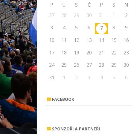
P
Ú
S
Č
P
S
N
27
28
29
30
31
1
2
3
4
5
6
8
9
7
10
11
12
13
14
15
16
17
18
19
20
21
22
23
24
25
26
27
28
29
30
31
1
2
3
4
5
6
FACEBOOK
SPONZOŘI A PARTNEŘI