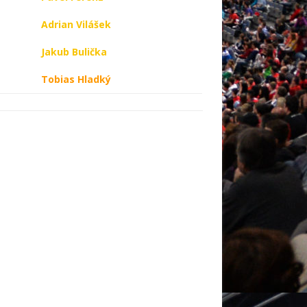
Adrian Vilášek
Jakub Bulička
Tobias Hladký