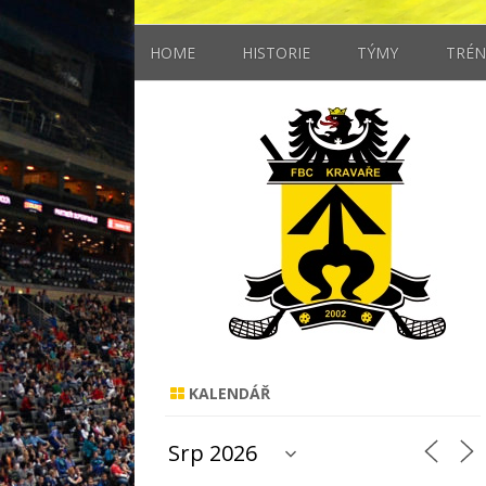
HOME
HISTORIE
TÝMY
TRÉN
MUŽI
STARŠÍ ŽÁCI
MLADŠÍ ŽÁCI
ELÉVOVÉ
KALENDÁŘ