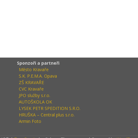
Sponzoři a partneři
Město Kravaře
S.K. P.E.M.A. Opava
ZŠ KRAVAŘE
CVC Kravaře
JPO služby s.r.o.
AUTOŠKOLA OK
LYSEK PETR SPEDITION S.R.O.
HRUŠKA – Central plus s.r.o.
Armin Foto