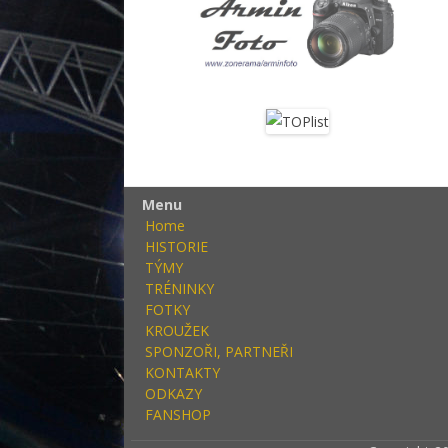
Menu
Home
HISTORIE
TÝMY
TRÉNINKY
FOTKY
KROUŽEK
SPONZOŘI, PARTNEŘI
KONTAKTY
ODKAZY
FANSHOP