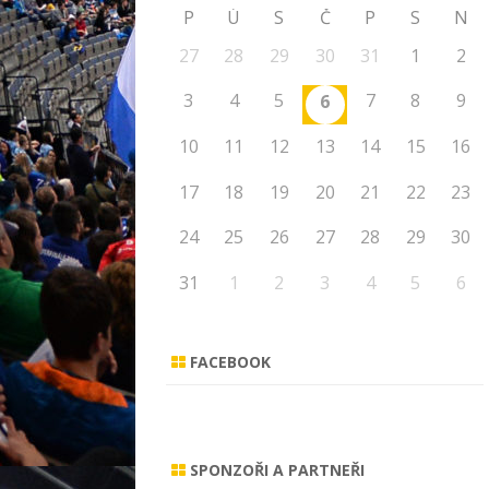
P
Ú
S
Č
P
S
N
27
28
29
30
31
1
2
3
4
5
7
8
9
6
10
11
12
13
14
15
16
17
18
19
20
21
22
23
24
25
26
27
28
29
30
31
1
2
3
4
5
6
FACEBOOK
SPONZOŘI A PARTNEŘI