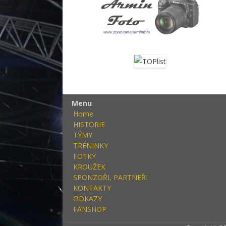
Menu
Home
HISTORIE
TÝMY
TRÉNINKY
FOTKY
KROUŽEK
SPONZOŘI, PARTNEŘI
KONTAKTY
ODKAZY
FANSHOP