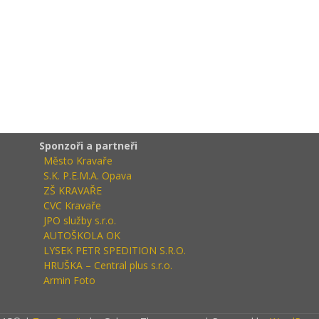
Sponzoři a partneři
Město Kravaře
S.K. P.E.M.A. Opava
ZŠ KRAVAŘE
CVC Kravaře
JPO služby s.r.o.
AUTOŠKOLA OK
LYSEK PETR SPEDITION S.R.O.
HRUŠKA – Central plus s.r.o.
Armin Foto