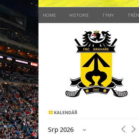
HOME
HISTORIE
TÝMY
TRÉN
MUŽI
STARŠÍ ŽÁCI
MLADŠÍ ŽÁCI
ELÉVOVÉ
KALENDÁŘ