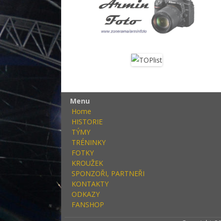
Menu
Home
HISTORIE
TÝMY
TRÉNINKY
FOTKY
KROUŽEK
SPONZOŘI, PARTNEŘI
KONTAKTY
ODKAZY
FANSHOP