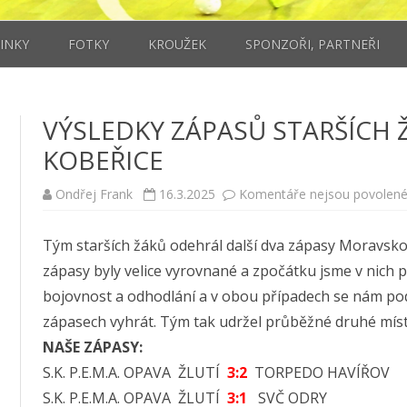
Skip to content
INKY
FOTKY
KROUŽEK
SPONZOŘI, PARTNEŘI
PŘEDEŠLÉ SEZÓNY
MĚSTO KRAVAŘE
SEZÓNA 2015/2016
VÝSLEDKY ZÁPASŮ STARŠÍCH Ž
SOUPISKA
S.K. P.E.M.A. OPAVA
SEZÓNA 2016/2017
KOBEŘICE
ROZPIS ZÁPASŮ
SOUPISKA
ZŠ KRAVAŘE
SEZÓNA 2017/2018
Ondřej Frank
16.3.2025
Komentáře nejsou povolen
TABULKA
ROZPIS TURNAJŮ
SOUPISKA
CVC KRAVAŘE
VÝSLEDKY ODEHRANÝCH
ROZPIS ZÁPASŮ
JPO SLUŽBY S.R.O.
Tým starších žáků odehrál další dva zápasy Moravsk
TURNAJŮ
VÝSLEDKY ODEHRANÝCH
AUTOŠKOLA OK
zápasy byly velice vyrovnané a zpočátku jsme v nich pr
TURNAJŮ
bojovnost a odhodlání a v obou případech se nám poda
LYSEK PETR SPEDITION S.R.O
zápasech vyhrát. Tým tak udržel průběžné druhé míst
HRUŠKA – CENTRAL PLUS S.R
NAŠE ZÁPASY:
S.K. P.E.M.A. OPAVA ŽLUTÍ
3:2
TORPEDO HAVÍŘOV
ARMIN FOTO
S.K. P.E.M.A. OPAVA ŽLUTÍ
3:1
SVČ ODRY