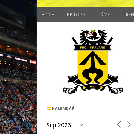
HOME
HISTORIE
TÝMY
TRÉN
MUŽI
STARŠÍ ŽÁCI
MLADŠÍ ŽÁCI
ELÉVOVÉ
KALENDÁŘ