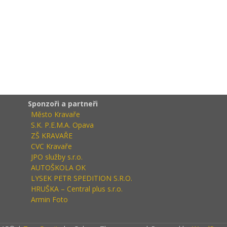
Sponzoři a partneři
Město Kravaře
S.K. P.E.M.A. Opava
ZŠ KRAVAŘE
CVC Kravaře
JPO služby s.r.o.
AUTOŠKOLA OK
LYSEK PETR SPEDITION S.R.O.
HRUŠKA – Central plus s.r.o.
Armin Foto