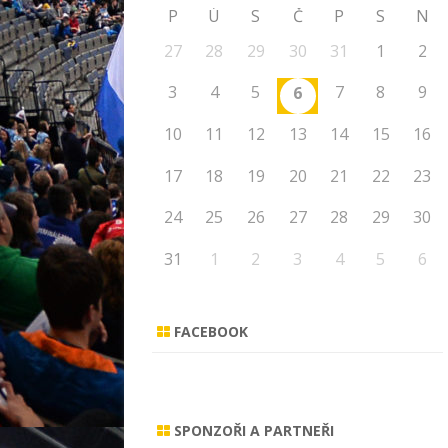
P
Ú
S
Č
P
S
N
27
28
29
30
31
1
2
3
4
5
7
8
9
6
10
11
12
13
14
15
16
17
18
19
20
21
22
23
24
25
26
27
28
29
30
31
1
2
3
4
5
6
FACEBOOK
SPONZOŘI A PARTNEŘI