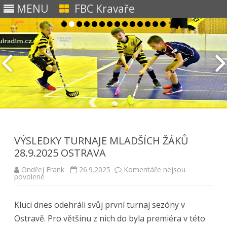
MENU
FBC Kravaře
Skip to content
VÝSLEDKY TURNAJE MLADŠÍCH ŽÁKŮ
28.9.2025 OSTRAVA
Ondřej Frank
26.9.2025
Komentáře nejsou
u
povolené
textu
s
názvem
Kluci dnes odehráli svůj první turnaj sezóny v
VÝSLEDKY
TURNAJE
Ostravě. Pro většinu z nich do byla premiéra v této
MLADŠÍCH
ŽÁKŮ