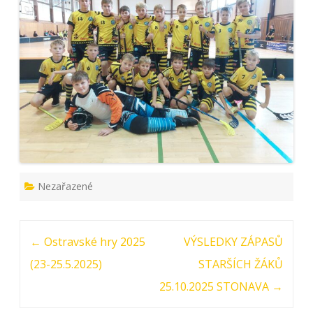
Nezařazené
Post navigation
←
Ostravské hry 2025
VÝSLEDKY ZÁPASŮ
(23-25.5.2025)
STARŠÍCH ŽÁKŮ
25.10.2025 STONAVA
→