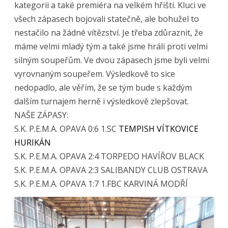
kategorii a také premiéra na velkém hřišti. Kluci ve
28.9.2025
OSTRAVA
všech zápasech bojovali statečně, ale bohužel to
nestačilo na žádné vítězství. Je třeba zdůraznit, že
máme velmi mladý tým a také jsme hráli proti velmi
silným soupeřům. Ve dvou zápasech jsme byli velmi
vyrovnaným soupeřem. Výsledkově to sice
nedopadlo, ale věřím, že se tým bude s každým
dalším turnajem herně i výsledkově zlepšovat.
NAŠE ZÁPASY:
S.K. P.E.M.A. OPAVA 0:6
1.SC
TEMPISH VÍTKOVICE
HURIKÁN
S.K. P.E.M.A. OPAVA 2:4 TORPEDO HAVÍŘOV BLACK
S.K. P.E.M.A. OPAVA 2:3 SALIBANDY CLUB OSTRAVA
S.K. P.E.M.A. OPAVA 1:7 1.FBC KARVINÁ MODŘÍ