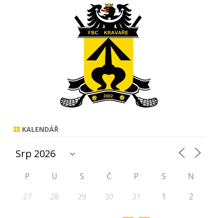
KALENDÁŘ
P
Ú
S
Č
P
S
N
27
28
29
30
31
1
2