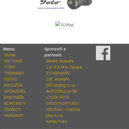
Menu
Sponzoři a
Home
partneři
HISTORIE
Město Kravaře
TÝMY
S.K. P.E.M.A. Opava
TRÉNINKY
ZŠ KRAVAŘE
FOTKY
CVC Kravaře
KROUŽEK
JPO služby s.r.o.
SPONZOŘI,
AUTOŠKOLA OK
PARTNEŘI
LYSEK PETR
KONTAKTY
SPEDITION S.R.O.
ODKAZY
HRUŠKA – Central
FANSHOP
plus s.r.o.
Armin Foto