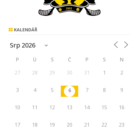
KALENDÁŘ
P
Ú
S
Č
P
S
N
27
28
29
30
31
1
2
3
4
5
7
8
9
6
10
11
12
13
14
15
16
17
18
19
20
21
22
23