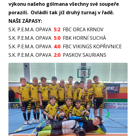
výkonu našeho gólmana všechny své soupeře
13.10.2024
KRNOV
porazili. Ovládli tak již druhý turnaj v řadě.
NAŠE ZÁPASY:
S.K. P.E.M.A. OPAVA
5:2
FBC ORCA KRNOV
S.K. P.E.M.A. OPAVA
5:0
FBK HORNÍ SUCHÁ
S.K. P.E.M.A. OPAVA
4:0
FBC VIKINGS KOPŘIVNICE
S.K. P.E.M.A. OPAVA
2:0
PASKOV SAURIANS