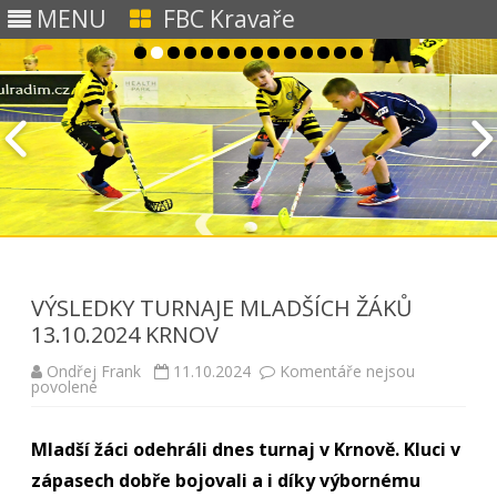
MENU
FBC Kravaře
Skip to content
VÝSLEDKY TURNAJE MLADŠÍCH ŽÁKŮ
13.10.2024 KRNOV
Ondřej Frank
11.10.2024
Komentáře nejsou
u
povolené
textu
s
názvem
Mladší žáci odehráli dnes turnaj v Krnově. Kluci v
VÝSLEDKY
TURNAJE
zápasech dobře bojovali a i díky výbornému
MLADŠÍCH
ŽÁKŮ