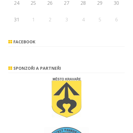
24
25
26
27
28
29
30
31
1
2
3
4
5
6
FACEBOOK
SPONZOŘI A PARTNEŘI