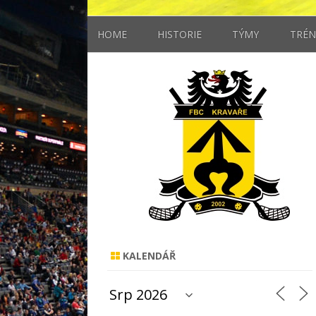
HOME
HISTORIE
TÝMY
TRÉN
MUŽI
STARŠÍ ŽÁCI
MLADŠÍ ŽÁCI
ELÉVOVÉ
KALENDÁŘ