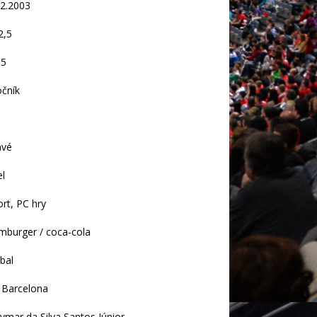
12.2003
2,5
,5
očník
avé
el
ort, PC hry
mburger / coca-cola
tbal
 Barcelona
ymar da Silva Santos Júnior