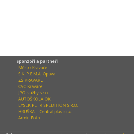
Sponzoři a partneři
Město Kravaře
S.K. P.E.M.A. Opava
ZŠ KRAVAŘE
CVC Kravaře
JPO služby s.r.o.
AUTOŠKOLA OK
LYSEK PETR SPEDITION S.R.O.
HRUŠKA – Central plus s.r.o.
Armin Foto