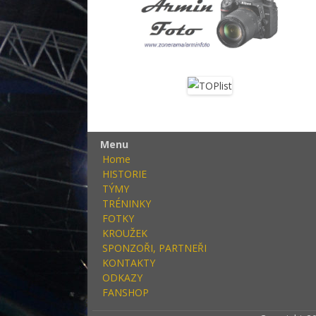
Menu
Home
HISTORIE
TÝMY
TRÉNINKY
FOTKY
KROUŽEK
SPONZOŘI, PARTNEŘI
KONTAKTY
ODKAZY
FANSHOP