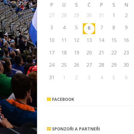
P
Ú
S
Č
P
S
N
27
28
29
30
31
1
2
3
4
5
7
8
9
6
10
11
12
13
14
15
16
17
18
19
20
21
22
23
24
25
26
27
28
29
30
31
1
2
3
4
5
6
FACEBOOK
SPONZOŘI A PARTNEŘI