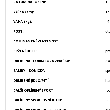
DATUM NAROZENÍ:
1.
VÝŠKA (cm):
15
VÁHA (kg):
46
POST:
út
DOMINANTNÍ VLASTNOSTI:
DRŽENÍ HOLE:
pr
OBLÍBENÁ FLORBALOVÁ ZNAČKA:
ex
ZÁLIBY – KONÍČKY:
sp
OBLÍBENÉ JÍDLO/PITÍ:
ha
DALŠÍ OBLÍBENÝ SPORT:
fo
OBLÍBENÝ SPORTOVNÍ KLUB:
FC
OBLÍBENÝ SPORTOVEC – VZOR:
Ne