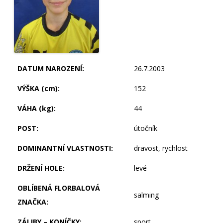
DATUM NAROZENÍ:
26.7.2003
VÝŠKA (cm):
152
VÁHA (kg):
44
POST:
útočník
DOMINANTNÍ VLASTNOSTI:
dravost, rychlost
DRŽENÍ HOLE:
levé
OBLÍBENÁ FLORBALOVÁ
salming
ZNAČKA:
ZÁLIBY – KONÍČKY:
sport