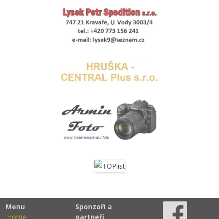
Menu
Sponzoři a
Home
partneři