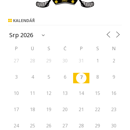
KALENDÁŘ
P
Ú
S
Č
P
S
N
27
28
29
30
31
1
2
3
4
5
6
8
9
7
10
11
12
13
14
15
16
17
18
19
20
21
22
23
24
25
26
27
28
29
30