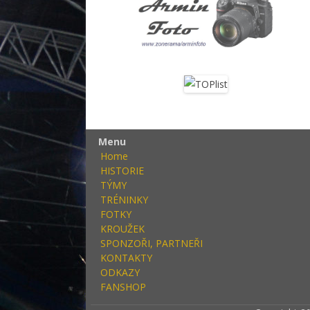
Menu
Home
HISTORIE
TÝMY
TRÉNINKY
FOTKY
KROUŽEK
SPONZOŘI, PARTNEŘI
KONTAKTY
ODKAZY
FANSHOP