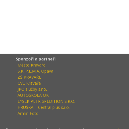
Sponzoři a partneři
Město Kravaře
S.K. P.E.M.A. Opava
ZŠ KRAVAŘE
CVC Kravaře
JPO služby s.r.o.
AUTOŠKOLA OK
LYSEK PETR SPEDITION S.R.O.
HRUŠKA – Central plus s.r.o.
Armin Foto