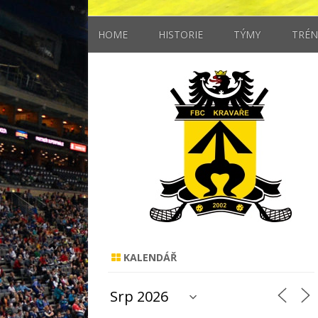
HOME
HISTORIE
TÝMY
TRÉN
MUŽI
STARŠÍ ŽÁCI
MLADŠÍ ŽÁCI
ELÉVOVÉ
KALENDÁŘ