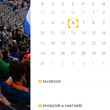
P
Ú
S
Č
P
S
N
27
28
29
30
31
1
2
3
4
5
7
8
9
6
10
11
12
13
14
15
16
17
18
19
20
21
22
23
24
25
26
27
28
29
30
31
1
2
3
4
5
6
FACEBOOK
SPONZOŘI A PARTNEŘI