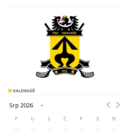
KALENDÁŘ
P
Ú
S
Č
P
S
N