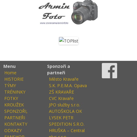
Menu
Sponzoři a
Home
partneři
HISTORIE
Město Kravaře
TÝMY
S.K. P.E.M.A. Opava
TRÉNINKY
ZŠ KRAVAŘE
FOTKY
CVC Kravaře
KROUŽEK
JPO služby s.r.o.
SPONZOŘI,
AUTOŠKOLA OK
PARTNEŘI
LYSEK PETR
KONTAKTY
SPEDITION S.R.O.
ODKAZY
HRUŠKA – Central
FANSHOP
plus s.r.o.