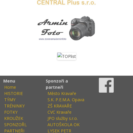
Menu
Sponzoři a
Home
partneři
HISTORIE
Město Kravaře
TÝMY
S.K. P.E.M.A. Opava
TRÉNINKY
ZŠ KRAVAŘE
FOTKY
CVC Kravaře
KROUŽEK
JPO služby s.r.o.
SPONZOŘI,
AUTOŠKOLA OK
PARTNEŘI
LYSEK PETR