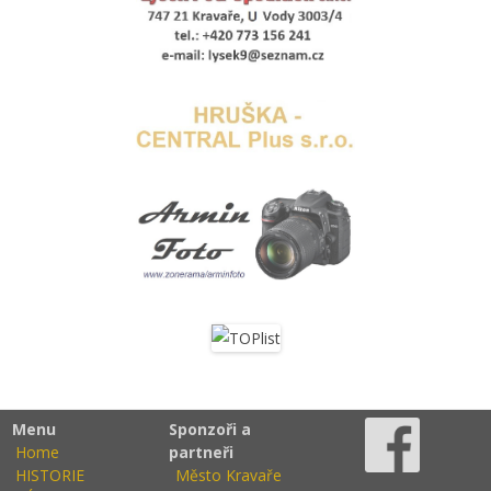
Menu
Sponzoři a
Home
partneři
HISTORIE
Město Kravaře