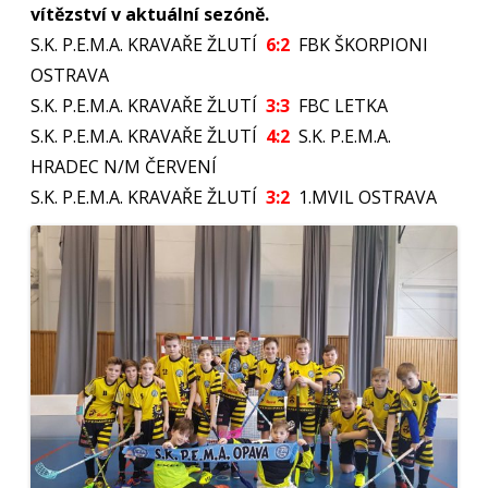
vítězství v aktuální sezóně.
2.2.2019
STONAVA
S.K. P.E.M.A. KRAVAŘE ŽLUTÍ
6:2
FBK ŠKORPIONI
OSTRAVA
S.K. P.E.M.A. KRAVAŘE ŽLUTÍ
3:3
FBC LETKA
S.K. P.E.M.A. KRAVAŘE ŽLUTÍ
4:2
S.K. P.E.M.A.
HRADEC N/M ČERVENÍ
S.K. P.E.M.A. KRAVAŘE ŽLUTÍ
3:2
1.MVIL OSTRAVA