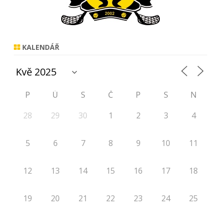
KALENDÁŘ
P
Ú
S
Č
P
S
N
28
29
30
1
2
3
4
5
6
7
8
9
10
11
12
13
14
15
16
17
18
19
20
21
22
23
24
25