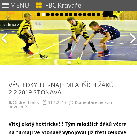
MENU
FBC Kravaře
Skip to content
VÝSLEDKY TURNAJE MLADŠÍCH ŽÁKŮ
2.2.2019 STONAVA
Ondřej Frank
31.1.2019
Komentáře nejsou
u
povolené
textu
s
názvem
Vítej zlatý hettricku!!! Tým mladších žáků včera
VÝSLEDKY
TURNAJE
na turnaji ve Stonavě vybojoval již třetí celkové
MLADŠÍCH
ŽÁKŮ